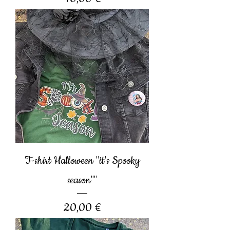
T-shirt Halloween "it's Spooky
season""
Prix
20,00 €