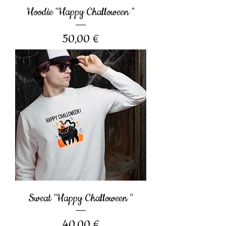
Hoodie "Happy Challoween "
Prix
50,00 €
Sweat "Happy Challoween "
Prix
40,00 €