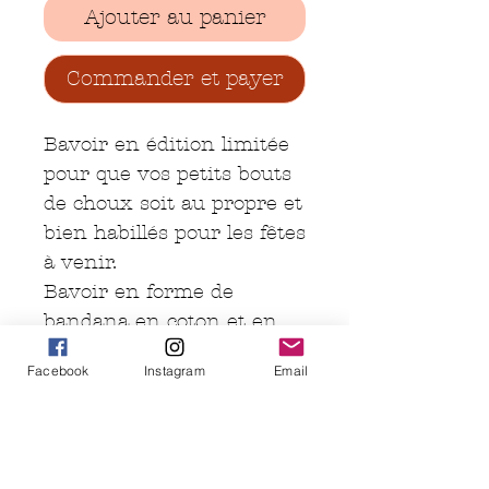
Ajouter au panier
Commander et payer
Bavoir en édition limitée
pour que vos petits bouts
de choux soit au propre et
bien habillés pour les fêtes
à venir.
Bavoir en forme de
bandana en coton et en
micro éponge de bambou.
Facebook
Instagram
Email
Lavage en machine
jusqu'à 40°c
Bavoirs de la collection de
Noël