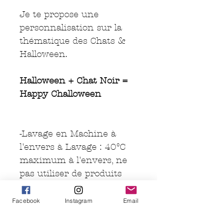
Je te propose une
personnalisation sur la
thématique des Chats &
Halloween.
Halloween + Chat Noir =
Happy Challoween
-Lavage en Machine à
l'envers à Lavage : 40°C
maximum à l'envers, ne
pas utiliser de produits
agressifs (javel...)
- Sèche linge : possible
Facebook
Instagram
Email
(mais déconseillé)