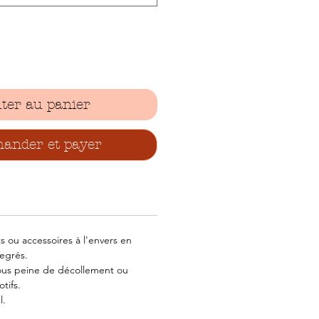
ter au panier
nder et payer
 ou accessoires à l'envers en
egrés.
ous peine de décollement ou
tifs.
l.