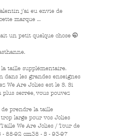
Valentin j'ai eu envie de
cette marque ...
it un petit quelque chose 🤭
asthanne.
la taille supplémentaire.
lon dans les grandes enseignes
ez We Are Jolies est le S. Si
u plus serrée, vous pouvez
de prendre la taille
a trop large pour vos Jolies
/Taille We Are Jolies / Tour de
- 88-92 cm38 - S - 93-97