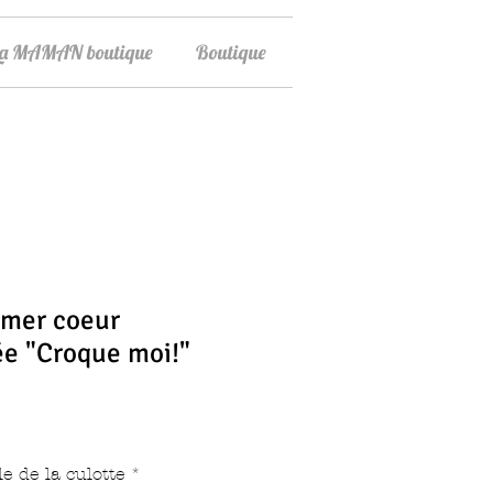
La MAMAN boutique
Boutique
omer coeur
ée "Croque moi!"
ix
le de la culotte
*