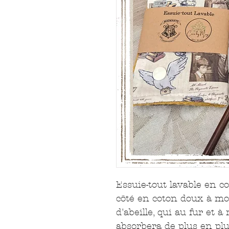
Essuie-tout lavable en co
côté en coton doux à moti
d'abeille, qui au fur et à
absorbera de plus en plus