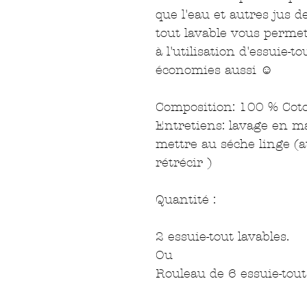
que l'eau et autres jus de
tout lavable vous permett
à l'utilisation d'essuie-t
économies aussi ☺️

Composition: 100 % Coto
Entretiens: lavage en mac
mettre au séche linge (a
rétrécir )

Quantité : 

2 essuie-tout lavables.

Ou 

Rouleau de 6 essuie-tout