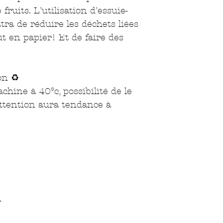
 fruits. L'utilisation d'essuie-
ra de réduire les déchets liées 
out en papier! Et de faire des 
n ♻️

hine à 40°c, possibilité de le 
ttention aura tendance à 
.