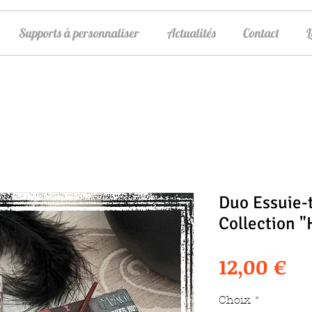
Supports à personnaliser
Actualités
Contact
Duo Essuie-t
Collection "
Pr
12,00 €
Choix
*