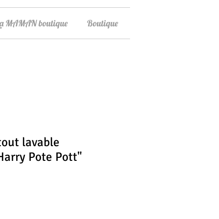
La MAMAN boutique
Boutique
out lavable
Harry Pote Pott"
ix