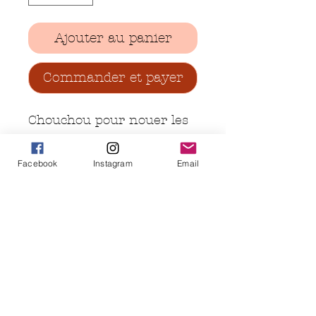
Ajouter au panier
Commander et payer
Chouchou pour nouer les
cheveux, en 100% Oeko-
Tex.
Facebook
Instagram
Email
Taille unique pour adulte
ou enfant.
Chargement...
Partager