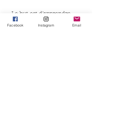
Le but est d'apprendre
facilement à faire vos
Facebook
Instagram
Email
lingettes vous même et
d'être fier(e) de participer
à la réduction des cotons
jetables qui sont
malheureusement encore
trop présents sur les étals
des magasins.
Amusez-vous et soyez
fier(e) de vos réalisations.
Aucun avis pour le moment
Partagez votre expérience, soyez le