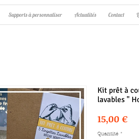
Supports à personnaliser
Actualités
Contact
Kit prêt à c
lavables " H
Pr
15,00 €
Quantité
*