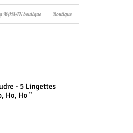
La MAMAN boutique
Boutique
oudre - 5 Lingettes
o, Ho, Ho "
ix