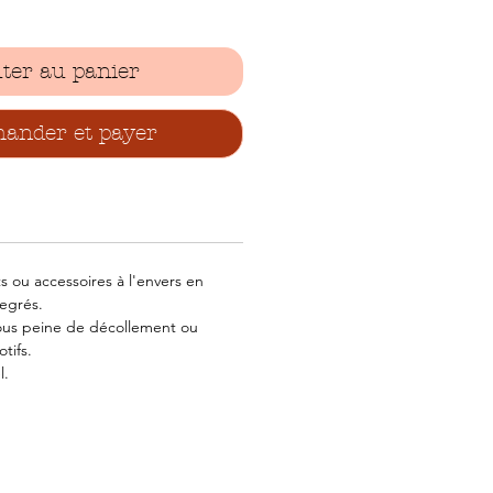
ter au panier
nder et payer
 ou accessoires à l'envers en
egrés.
ous peine de décollement ou
tifs.
l.