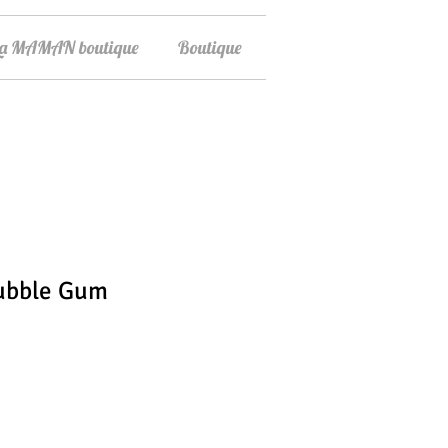
La MAMAN boutique
Boutique
ubble Gum
ix