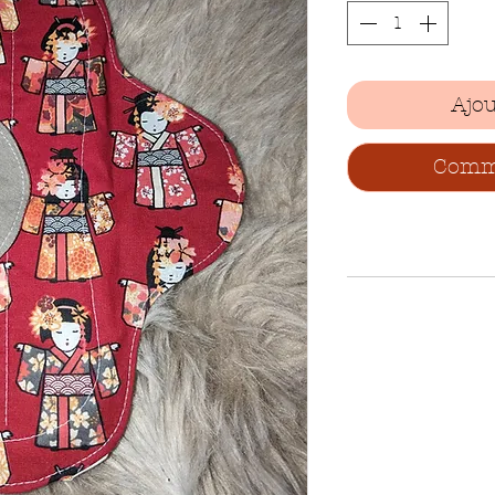
Ajou
Comma