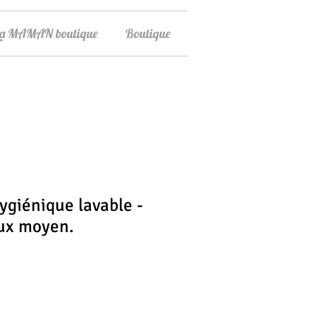
La MAMAN boutique
Boutique
ygiénique lavable -
ux moyen.
ix