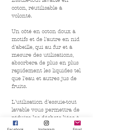
Essuie-tout lavable en
coton, réutilisable à
volonté.
Un côté en coton doux à
motifs et de l'autre en nid
d'abeille, qui au fur et à
mesure des utilisations,
absorbera de plus en plus
rapidement les liquides tel
que l'eau et autres jus de
fruits.
L'utilisation d'essuie-tout
lavable vous permettra de
réduire les déchets liées à
l'utilisation d'essuie-tout
Facebook
Instagram
Email