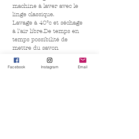
machine à laver avec le
linge classique.
Lavage à 40°c et séchage
à l'air libre.De temps en
temps possibilité de
mettre du savon
détachant dessus ( type
savon au fiel)La small est
Facebook
Instagram
Email
prévue pour un Flux
léger, ou en début de
cycle.
Taille :
X-Small : pour jeune fille,
première règle, taille mini.
Small : protège slip pour