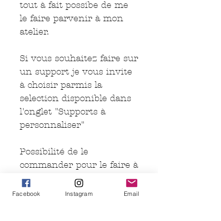
tout à fait possibe de me
le faire parvenir à mon
atelier.
Si vous souhaitez faire sur
un support je vous invite
à choisir parmis la
selection disponible dans
l'onglet "Supports à
personnaliser"
Possibilité de le
commander pour le faire à
la maison avec vôtre fer à
repasser. ( je recommande
Facebook
Instagram
Email
tout de même de le faire
avec une presse à chaud