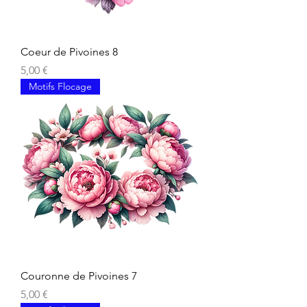
Coeur de Pivoines 8
Prix
5,00 €
Motifs Flocage
Couronne de Pivoines 7
Prix
5,00 €