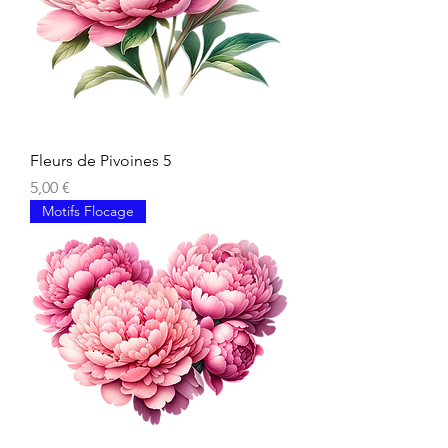
Fleurs de Pivoines 5
Prix
5,00 €
Motifs Flocage