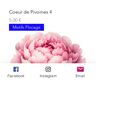
Coeur de Pivoines 4
Prix
5,00 €
Motifs Flocage
Facebook
Instagram
Email
Fleur Pivoines 3
Prix
5,00 €
Motifs Flocage