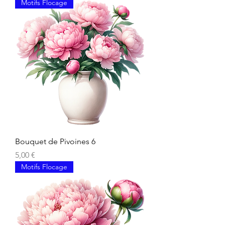
Motifs Flocage
Bouquet de Pivoines 6
Prix
5,00 €
Motifs Flocage