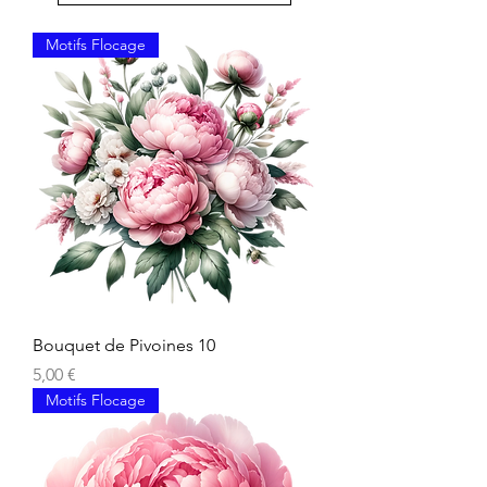
Motifs Flocage
Bouquet de Pivoines 10
Prix
5,00 €
Motifs Flocage