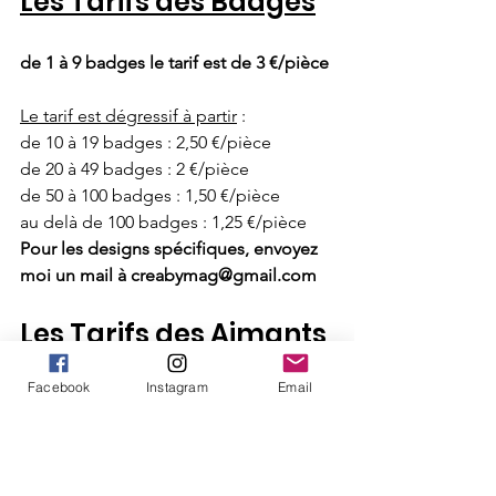
Les Tarifs des Badges
de 1 à 9 badges le tarif est de 3 €/pièce
Le tarif est dégressif à partir
 : 
de 10 à 19 badges : 2,50 €/pièce
de 20 à 49 badges : 2 €/pièce
de 50 à 100 badges : 1,50 €/pièce
au delà de 100 badges : 1,25 €/pièce
Pour les designs spécifiques, envoyez 
moi un mail à creabymag@gmail.com
Les Tarifs des Aimants
Facebook
Instagram
Email
de 1 à 9 aimants le tarif est de 5 €/pièce
Le tarif est dégressif à partir
: 
de 10 à 19 aimants : 4 €/pièce