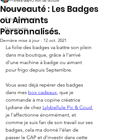
6 oct. 2021
2 min de lecture
Nouveauté : Les Badges
Box Cadeau
ou Aimants
Créative Lifestyle
Nouveautés
Personnalisés.
Dernière mise à jour :
12 oct. 2021
La folie des badges va battre son plein 
dans ma boutique, grâce à l'arrivé 
d'une machine à badge ou aimant 
pour frigo depuis Septembre.
Vous avez déjà repérer des badges 
dans mes 
box cadeaux
, que je 
commande à ma copine créatrice 
Lydiane de chez 
Lylybellule Pic & Coud
je l'affectionne énormément, et 
comme je suis fan de son travail sur ses 
badges, cela ma donné l'élan de 
passer le CAP et d'investir dans cette 